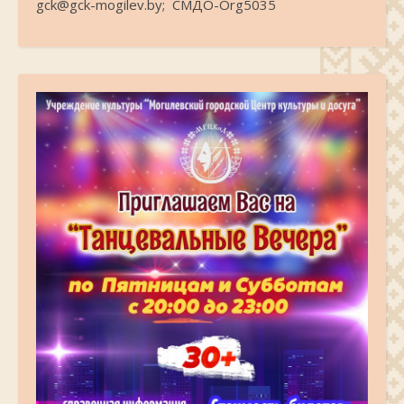
gck@gck-mogilev.by; СМДО-Org5035