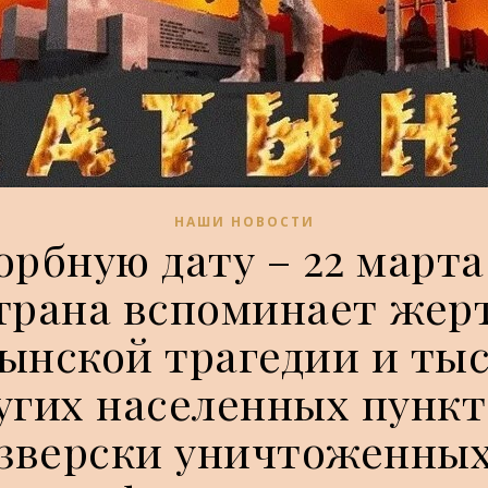
НАШИ НОВОСТИ
скорбную дату – 22 марта
трана вспоминает жер
ынской трагедии и ты
угих населенных пункт
зверски уничтоженны