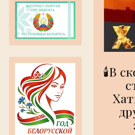
🕯️В 
с
Хат
др