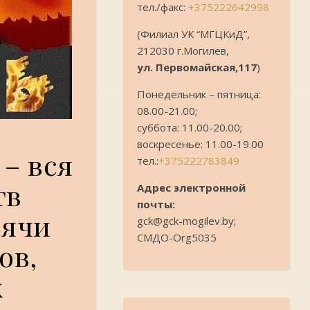
тел./факс:
+375222642998
(Филиал УК “МГЦКиД”,
212030 г.Могилев,
ул. Первомайская,117
)
Понедельник – пятница:
08.00-21.00;
суббота: 11.00-20.00;
воскресенье: 11.00-19.00
 – вся
тел.:
+375222783849
тв
Адрес электронной
почты:
сячи
gck@gck-mogilev.by;
СМДО-Org5035
ов,
х