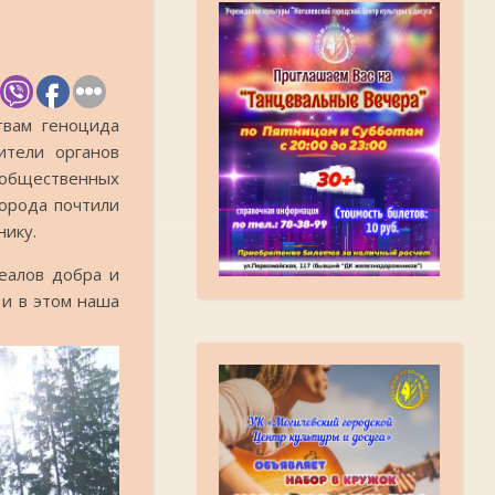
твам геноцида
ители органов
 общественных
города почтили
нику.
деалов добра и
 и в этом наша