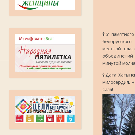
🕯️У памятно
белорусского
местной влас
объединений и
минутой молча
🕯️Дата Хатын
милосердия, н
сила!