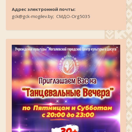
Адрес электронной почты:
gck@gck-mogilev.by; СМДО-Org5035