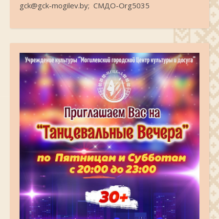
gck@gck-mogilev.by; СМДО-Org5035