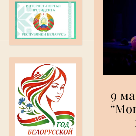
9 м
“Мо