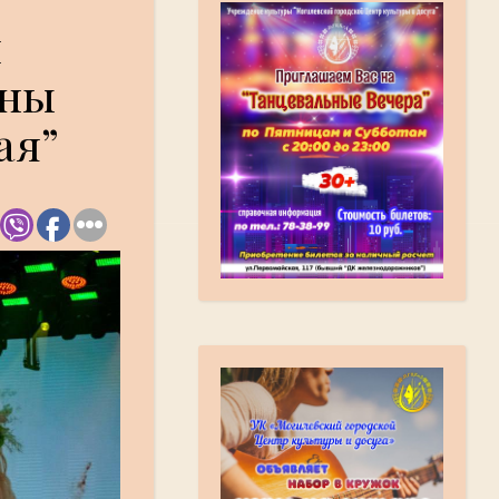
и
ены
ая”