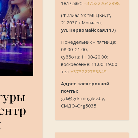
тел./факс:
+375222642998
(Филиал УК “МГЦКиД”,
212030 г.Могилев,
ул. Первомайская,117
)
Понедельник – пятница:
08.00-21.00;
суббота: 11.00-20.00;
воскресенье: 11.00-19.00
тел.:
+375222783849
Адрес электронной
почты:
туры
gck@gck-mogilev.by;
ентр
СМДО-Org5035
л