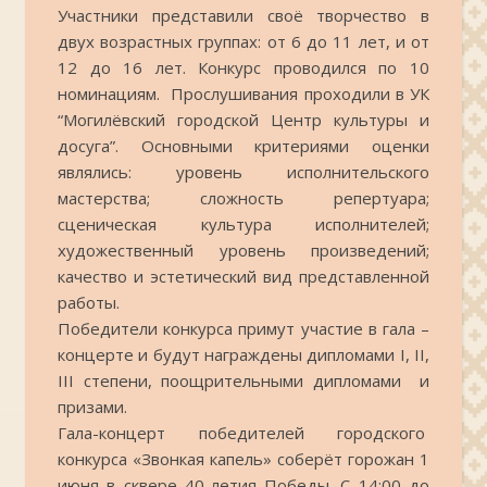
Участники представили своё творчество в
двух возрастных группах: от 6 до 11 лет, и от
12 до 16 лет. Конкурс проводился по 10
номинациям. Прослушивания проходили в УК
“Могилёвский городской Центр культуры и
досуга”. Основными критериями оценки
являлись: уровень исполнительского
мастерства; сложность репертуара;
сценическая культура исполнителей;
художественный уровень произведений;
качество и эстетический вид представленной
работы.
Победители конкурса примут участие в гала –
концерте и будут награждены дипломами I, II,
III степени, поощрительными дипломами и
призами.
Гала-концерт победителей городского
конкурса «Звонкая капель» соберёт горожан 1
июня в сквере 40-летия Победы. С 14:00 до