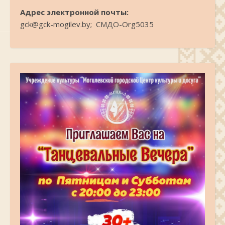
Адрес электронной почты:
gck@gck-mogilev.by; СМДО-Org5035