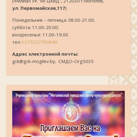
(Филиал УК “МГЦКиД”, 212030 г.Могилев,
ул. Первомайская,117
)
Понедельник – пятница: 08.00-21.00;
суббота: 11.00-20.00;
воскресенье: 11.00-19.00
тел.:
+375222783849
Адрес электронной почты:
gck@gck-mogilev.by; СМДО-Org5035